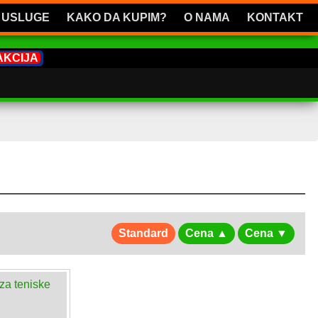
USLUGE
KAKO DA KUPIM?
O NAMA
KONTAKT
AKCIJA
Standard
Cena ▲
Cena ▼