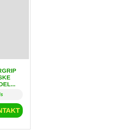
RGRIP
SKE
EL...
is
NTAKT