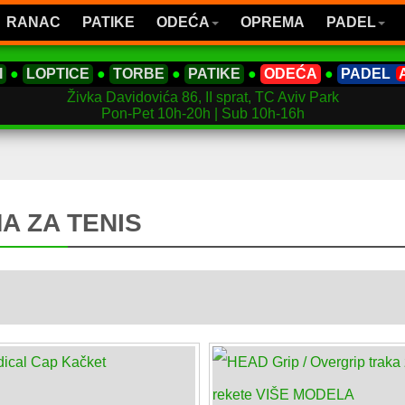
RANAC
PATIKE
ODEĆA
OPREMA
PADEL
I
●
LOPTICE
●
TORBE
●
PATIKE
●
ODEĆA
●
PADEL
Živka Davidovića 86, II sprat, TC Aviv Park
Pon-Pet 10h-20h | Sub 10h-16h
A ZA TENIS