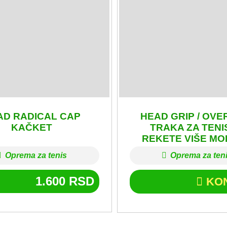
AD RADICAL CAP
HEAD GRIP / OVE
KAČKET
TRAKA ZA TENI
REKETE VIŠE MOD
Oprema za tenis
Oprema za ten
1.600
RSD
KO