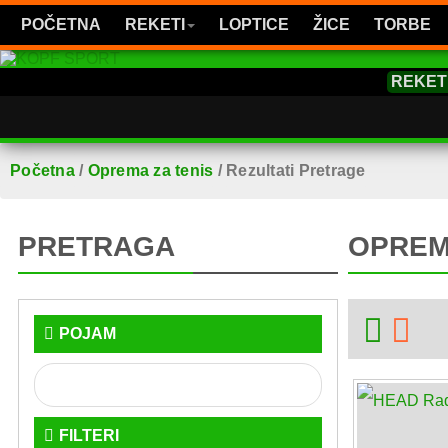
POČETNA
REKETI
LOPTICE
ŽICE
TORBE
REKET
Početna
/
Oprema za tenis
/
Rezultati Pretrage
PRETRAGA
OPREM
POJAM
FILTERI