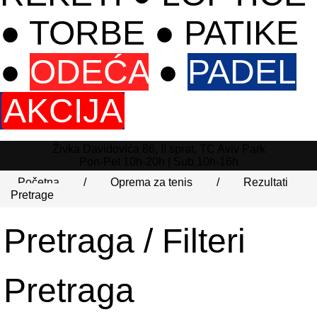
●
TORBE
●
PATIKE
●
ODEĆA
●
PADEL
AKCIJA
Živka Davidovića 86, II sprat, TC Aviv Park
Pon-Pet 10h-20h | Sub 10h-16h
Početna
/
Oprema za tenis
/
Rezultati
Pretrage
Pretraga /
Filteri
Pretraga