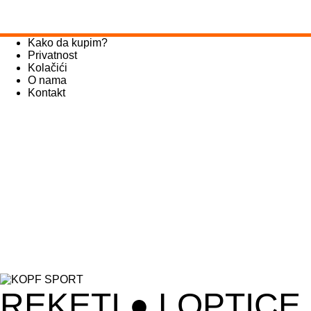
Tog
nav
Kako da kupim?
Privatnost
Kolačići
O nama
Kontakt
REKETI
●
LOPTICE