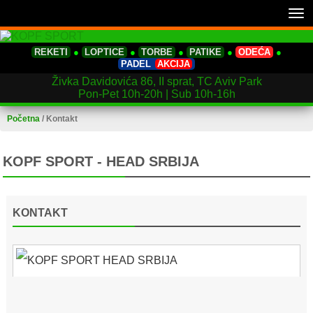
Tog
nav
REKETI
●
LOPTICE
●
TORBE
●
PATIKE
●
ODEĆA
●
PADEL
AKCIJA
Živka Davidovića 86, II sprat, TC Aviv Park
Pon-Pet 10h-20h | Sub 10h-16h
Početna
/
Kontakt
KOPF SPORT - HEAD SRBIJA
KONTAKT