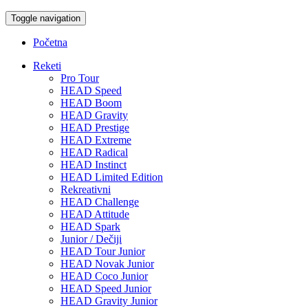
Toggle navigation
Početna
Reketi
Pro Tour
HEAD Speed
HEAD Boom
HEAD Gravity
HEAD Prestige
HEAD Extreme
HEAD Radical
HEAD Instinct
HEAD Limited Edition
Rekreativni
HEAD Challenge
HEAD Attitude
HEAD Spark
Junior / Dečiji
HEAD Tour Junior
HEAD Novak Junior
HEAD Coco Junior
HEAD Speed Junior
HEAD Gravity Junior