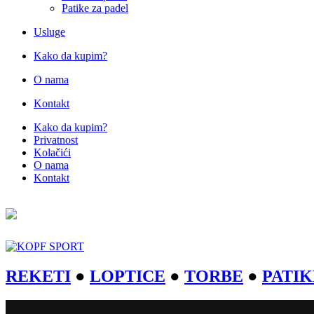
Patike za padel
Usluge
Kako da kupim?
O nama
Kontakt
Kako da kupim?
Privatnost
Kolačići
O nama
Kontakt
REKETI
●
LOPTICE
●
TORBE
●
PATIK