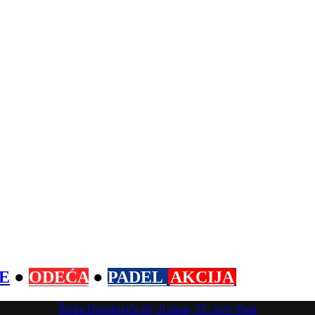
E
●
ODEĆA
●
PADEL
AKCIJA
Živka Davidovića 86, II sprat, TC Aviv Park