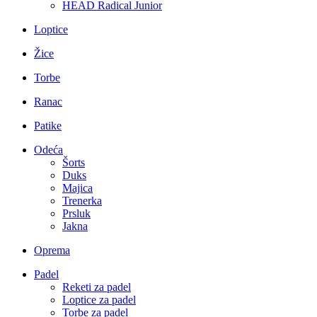
HEAD Radical Junior
Loptice
Žice
Torbe
Ranac
Patike
Odeća
Šorts
Duks
Majica
Trenerka
Prsluk
Jakna
Oprema
Padel
Reketi za padel
Loptice za padel
Torbe za padel