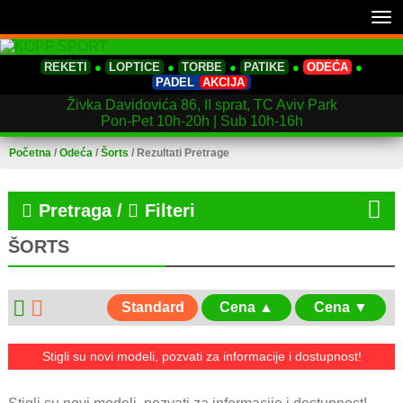
Tog
nav
REKETI
●
LOPTICE
●
TORBE
●
PATIKE
●
ODEĆA
●
PADEL
AKCIJA
Živka Davidovića 86, II sprat, TC Aviv Park
Pon-Pet 10h-20h | Sub 10h-16h
Početna
/
Odeća
/
Šorts
/
Rezultati Pretrage
Pretraga /
Filteri
ŠORTS
Standard
Cena ▲
Cena ▼
Stigli su novi modeli, pozvati za informacije i dostupnost!