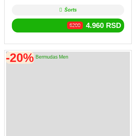
Šorts
4.960
RSD
6200
-20%