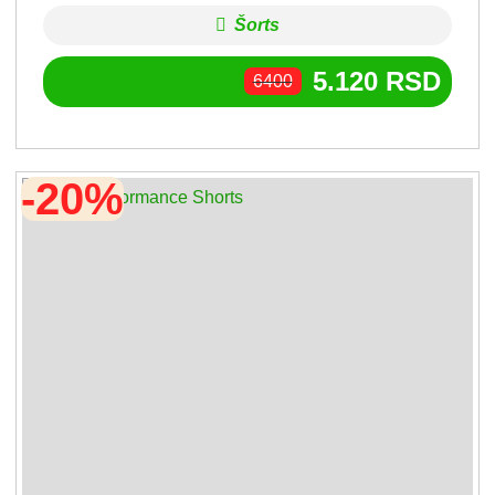
Šorts
5.120
RSD
6400
-20%