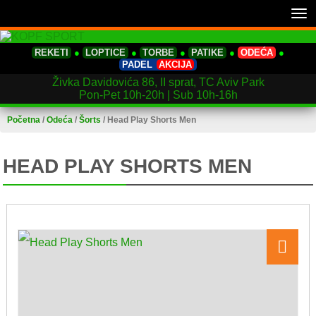
Tog
nav
REKETI
●
LOPTICE
●
TORBE
●
PATIKE
●
ODEĆA
●
PADEL
AKCIJA
Živka Davidovića 86, II sprat, TC Aviv Park
Pon-Pet 10h-20h | Sub 10h-16h
Početna
/
Odeća
/
Šorts
/
Head Play Shorts Men
HEAD PLAY SHORTS MEN