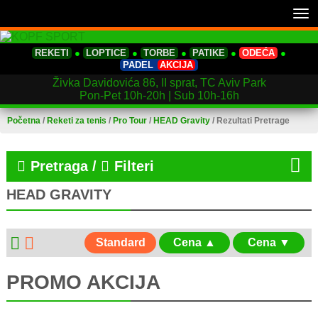
Tog
nav
REKETI
●
LOPTICE
●
TORBE
●
PATIKE
●
ODEĆA
●
PADEL
AKCIJA
Živka Davidovića 86, II sprat, TC Aviv Park
Pon-Pet 10h-20h | Sub 10h-16h
Početna
/
Reketi za tenis
/
Pro Tour
/
HEAD Gravity
/
Rezultati Pretrage
Pretraga /
Filteri
HEAD GRAVITY
Standard
Cena ▲
Cena ▼
PROMO AKCIJA