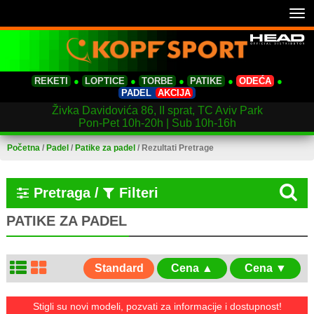
Tog
nav
REKETI
●
LOPTICE
●
TORBE
●
PATIKE
●
ODEĆA
●
PADEL
AKCIJA
Živka Davidovića 86, II sprat, TC Aviv Park
Pon-Pet 10h-20h | Sub 10h-16h
Početna
/
Padel
/
Patike za padel
/
Rezultati Pretrage
Pretraga /
Filteri
PATIKE ZA PADEL
Standard
Cena ▲
Cena ▼
Stigli su novi modeli, pozvati za informacije i dostupnost!