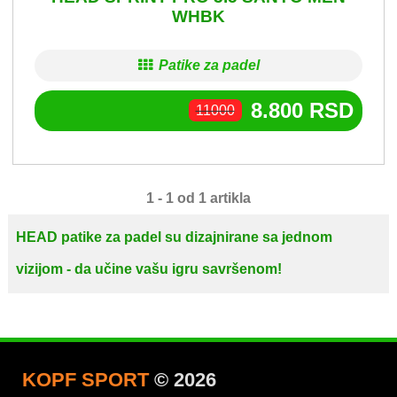
WHBK
Patike za padel
8.800
RSD
11000
1 - 1 od 1 artikla
HEAD patike za padel su dizajnirane sa jednom
vizijom - da učine vašu igru savršenom!
KOPF SPORT
© 2026