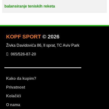
balansiranje teniskih reketa
KOPF SPORT
© 2026
Živka Davidovića 86, II sprat, TC Aviv Park
065/526-87-20
Kako da kupim?
Privatnost
Kolačići
O nama