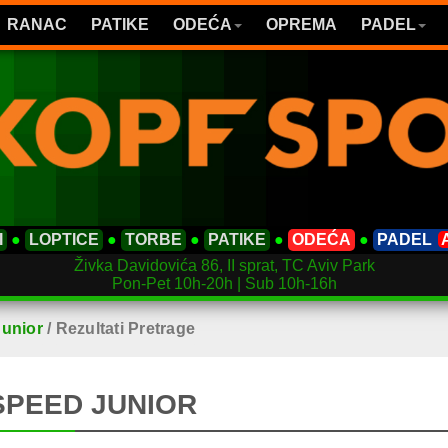
RANAC
PATIKE
ODEĆA
OPREMA
PADEL
I
●
LOPTICE
●
TORBE
●
PATIKE
●
ODEĆA
●
PADEL
Živka Davidovića 86, II sprat, TC Aviv Park
Pon-Pet 10h-20h | Sub 10h-16h
unior
/
Rezultati Pretrage
SPEED JUNIOR