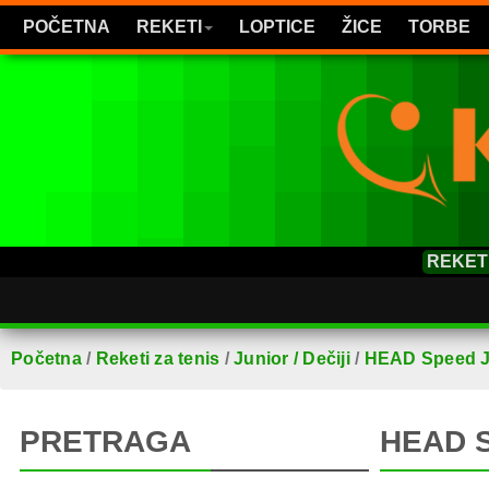
POČETNA
REKETI
LOPTICE
ŽICE
TORBE
REKET
Početna
/
Reketi za tenis
/
Junior / Dečiji
/
HEAD Speed J
PRETRAGA
HEAD 