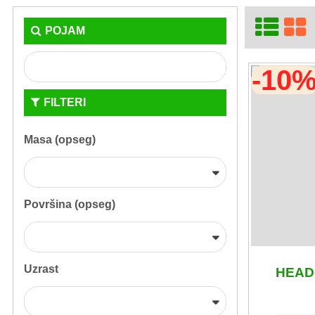
POJAM
-10
FILTERI
Masa (opseg)
Površina (opseg)
Uzrast
HEAD 