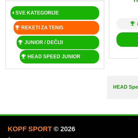
SVE KATEGORIJE
REKETI ZA TENIS
JUNIOR / DEČIJI
HEAD SPEED JUNIOR
HEAD Speed
KOPF SPORT
© 2026