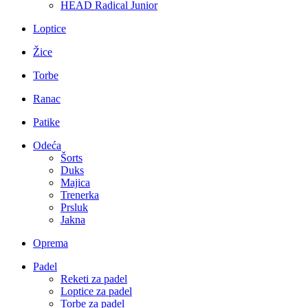
HEAD Radical Junior
Loptice
Žice
Torbe
Ranac
Patike
Odeća
Šorts
Duks
Majica
Trenerka
Prsluk
Jakna
Oprema
Padel
Reketi za padel
Loptice za padel
Torbe za padel