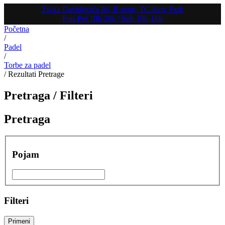
Živka Davidovića 86, II sprat, TC Aviv Park
Pon-Pet 10h-20h | Sub 10h-16h
Početna
/
Padel
/
Torbe za padel
/
Rezultati Pretrage
Pretraga /
Filteri
Pretraga
Pojam
Filteri
Primeni