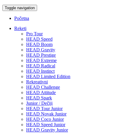
Toggle navigation
Početna
Reketi
Pro Tour
HEAD Speed
HEAD Boom
HEAD Gravity
HEAD Prestige
HEAD Extreme
HEAD Radical
HEAD Instinct
HEAD Limited Edition
Rekreativni
HEAD Challenge
HEAD Attitude
HEAD Spark
Junior / Dečiji
HEAD Tour Junior
HEAD Novak Junior
HEAD Coco Junior
HEAD Speed Junior
HEAD Gravity Junior