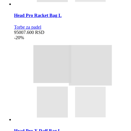
Head Pro Racket Bag L
Torbe za padel
9500
7.600
RSD
-20%
Head Pro X Daff Bag L