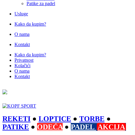
Patike za padel
Usluge
Kako da kupim?
O nama
Kontakt
Kako da kupim?
Privatnost
Kolačići
O nama
Kontakt
REKETI
●
LOPTICE
●
TORBE
●
PATIKE
●
ODEĆA
●
PADEL
AKCIJA