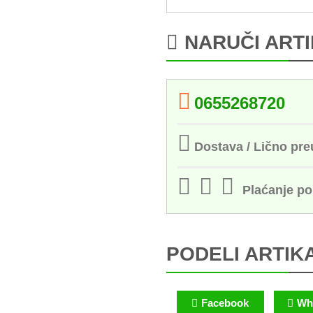
NARUČI ART
0655268720
Dostava / Lično pr
Plaćanje p
PODELI ARTIK
Facebook
Wh