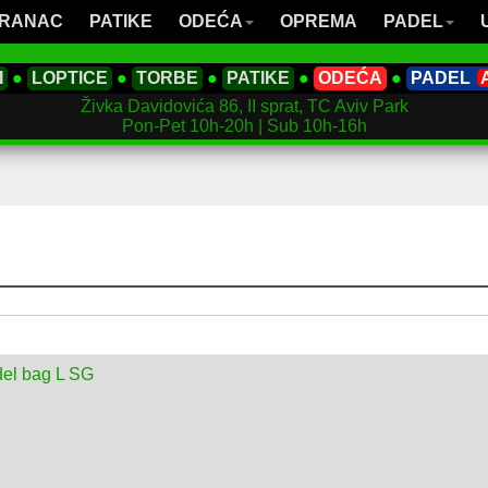
RANAC
PATIKE
ODEĆA
OPREMA
PADEL
I
●
LOPTICE
●
TORBE
●
PATIKE
●
ODEĆA
●
PADEL
Živka Davidovića 86, II sprat, TC Aviv Park
Pon-Pet 10h-20h | Sub 10h-16h