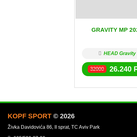
GRAVITY MP 20
HEAD Gravity
26.240
32000
KOPF SPORT
© 2026
Živka Davidovića 86, II sprat, TC Aviv Park