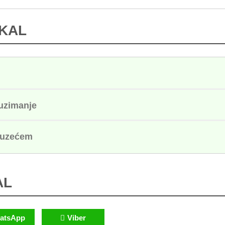
IKAL
euzimanje
ouzećem
AL
atsApp
Viber