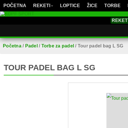
POČETNA
REKETI
LOPTICE
ŽICE
TORBE
REKET
Početna
/
Padel
/
Torbe za padel
/
Tour padel bag L SG
TOUR PADEL BAG L SG