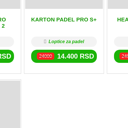
RO
KARTON PADEL PRO S+
HEA
 2
Loptice za padel
RSD
14.400
RSD
24000
24