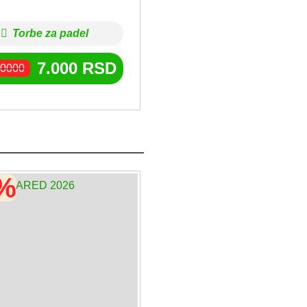
Torbe za padel
7.000
RSD
0000
0%