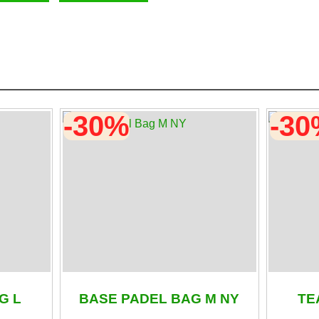
-30%
-3
G L
BASE PADEL BAG M NY
TE