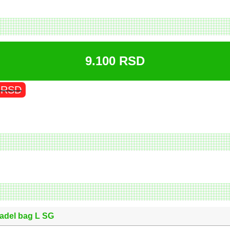
9.100
RSD
0
RSD
adel bag L SG