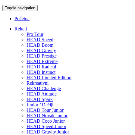
Toggle navigation
Početna
Reketi
Pro Tour
HEAD Speed
HEAD Boom
HEAD Gravity
HEAD Prestige
HEAD Extreme
HEAD Radical
HEAD Instinct
HEAD Limited Edition
Rekreativni
HEAD Challenge
HEAD Attitude
HEAD Spark
Junior / Dečiji
HEAD Tour Junior
HEAD Novak Junior
HEAD Coco Junior
HEAD Speed Junior
HEAD Gravity Junior