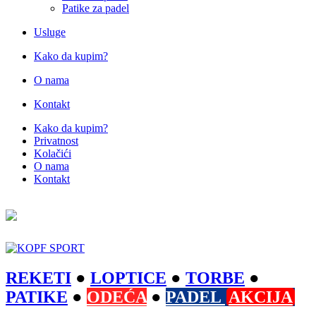
Patike za padel
Usluge
Kako da kupim?
O nama
Kontakt
Kako da kupim?
Privatnost
Kolačići
O nama
Kontakt
REKETI
●
LOPTICE
●
TORBE
●
PATIKE
●
ODEĆA
●
PADEL
AKCIJA