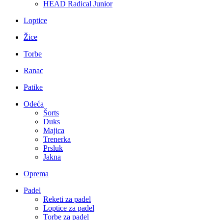
HEAD Radical Junior
Loptice
Žice
Torbe
Ranac
Patike
Odeća
Šorts
Duks
Majica
Trenerka
Prsluk
Jakna
Oprema
Padel
Reketi za padel
Loptice za padel
Torbe za padel