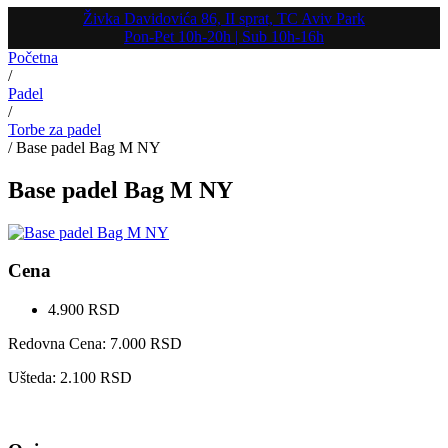
Živka Davidovića 86, II sprat, TC Aviv Park
Pon-Pet 10h-20h | Sub 10h-16h
Početna
/
Padel
/
Torbe za padel
/
Base padel Bag M NY
Base padel Bag M NY
Cena
4.900
RSD
Redovna Cena:
7.000
RSD
Ušteda:
2.100
RSD