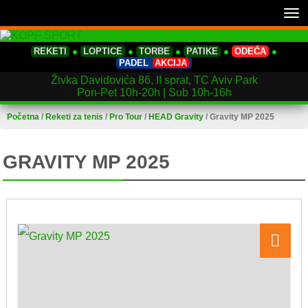
Tog
nav
REKETI
●
LOPTICE
●
TORBE
●
PATIKE
●
ODEĆA
●
PADEL
AKCIJA
Živka Davidovića 86, II sprat, TC Aviv Park
Pon-Pet 10h-20h | Sub 10h-16h
Početna
/
Reketi za tenis
/
Pro Tour
/
HEAD Gravity
/
Gravity MP 2025
GRAVITY MP 2025