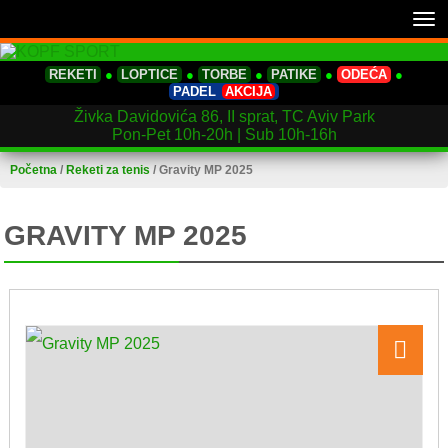
Tog
nav
REKETI
●
LOPTICE
●
TORBE
●
PATIKE
●
ODEĆA
●
PADEL
AKCIJA
Živka Davidovića 86, II sprat, TC Aviv Park
Pon-Pet 10h-20h | Sub 10h-16h
Početna
/
Reketi za tenis
/
Gravity MP 2025
GRAVITY MP 2025