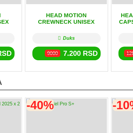
N
HEAD MOTION
HEA
SEX
CREWNECK UNISEX
CAP
Duks
RSD
7.200
RSD
9000
12
A
-40%
-1