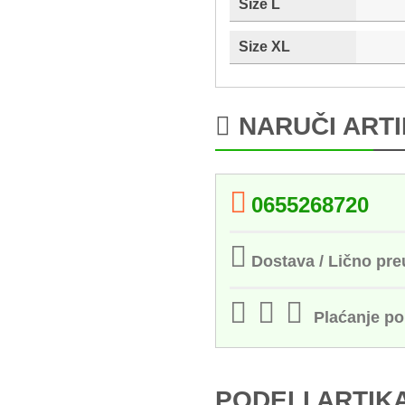
Size L
Size XL
NARUČI ART
0655268720
Dostava / Lično pr
Plaćanje p
PODELI ARTIK