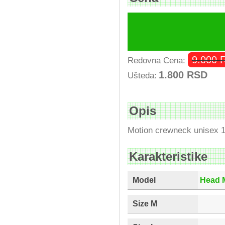
9.000
Redovna Cena:
1.800
RSD
Ušteda:
Opis
Motion crewneck unisex 
Karakteristike
Model
Head 
Size M