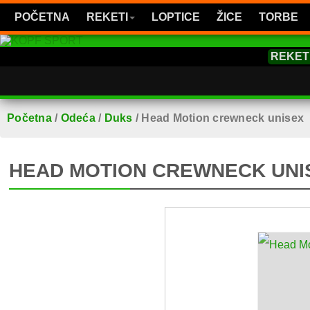
POČETNA
REKETI
LOPTICE
ŽICE
TORBE
REKET
Početna
/
Odeća
/
Duks
/
Head Motion crewneck unisex
HEAD MOTION CREWNECK UNI