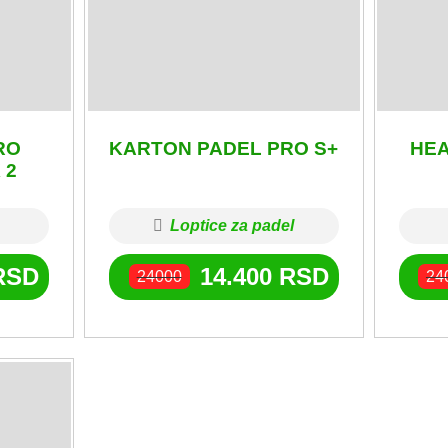
RO
KARTON PADEL PRO S+
HEA
 2
Loptice za padel
RSD
14.400
RSD
24000
24