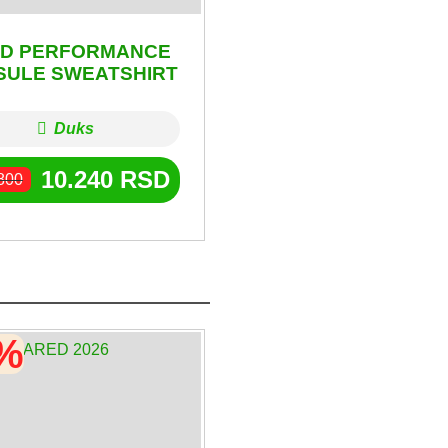
D PERFORMANCE
SULE SWEATSHIRT
Duks
10.240
RSD
800
0%