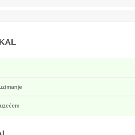
IKAL
euzimanje
ouzećem
AL