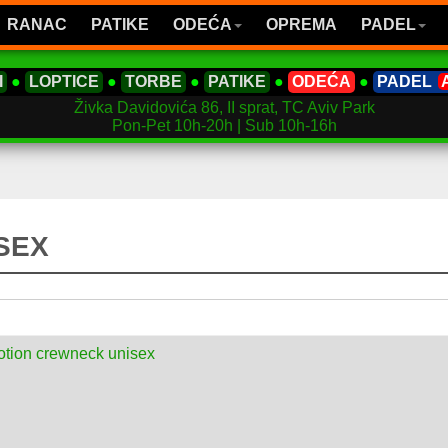
RANAC
PATIKE
ODEĆA
OPREMA
PADEL
I
●
LOPTICE
●
TORBE
●
PATIKE
●
ODEĆA
●
PADEL
Živka Davidovića 86, II sprat, TC Aviv Park
Pon-Pet 10h-20h | Sub 10h-16h
SEX