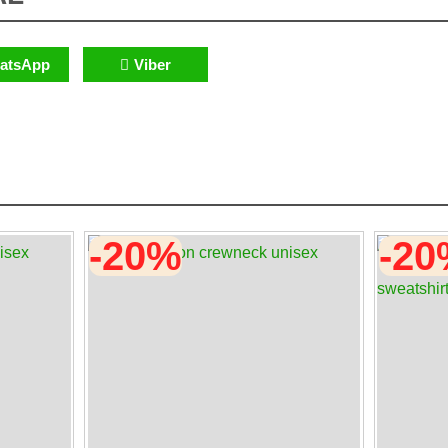
atsApp
Viber
-20%
-2