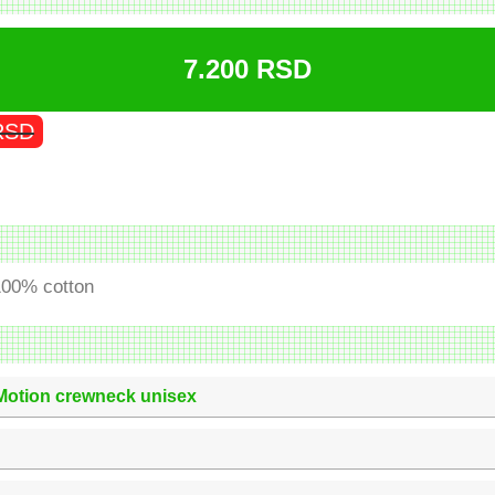
7.200
RSD
RSD
100% cotton
Motion crewneck unisex