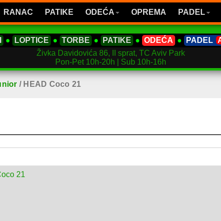
RANAC
PATIKE
ODEĆA
OPREMA
PADEL
I
●
LOPTICE
●
TORBE
●
PATIKE
●
ODEĆA
●
PADEL
Živka Davidovića 86, II sprat, TC Aviv Park
Pon-Pet 10h-20h | Sub 10h-16h
nior
/
HEAD Coco 21