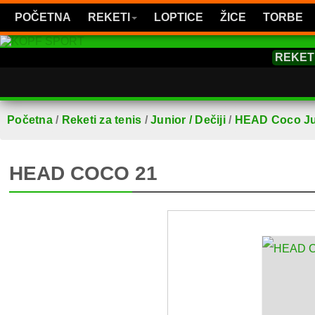
POČETNA
REKETI
LOPTICE
ŽICE
TORBE
REKET
Početna
/
Reketi za tenis
/
Junior / Dečiji
/
HEAD Coco Ju
HEAD COCO 21