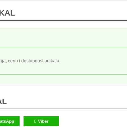
IKAL
ija, cenu i dostupnost artikala.
AL
atsApp
Viber