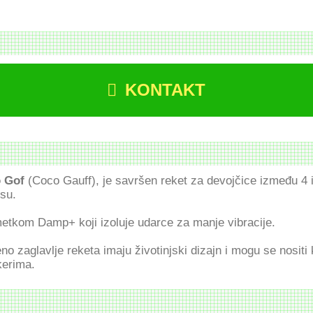
KONTAKT
 Gof
(Coco Gauff), je savršen reket za devojčice između 4 i
isu.
etkom Damp+ koji izoluje udarce za manje vibracije.
o zaglavlje reketa imaju životinjski dizajn i mogu se nositi
kerima.