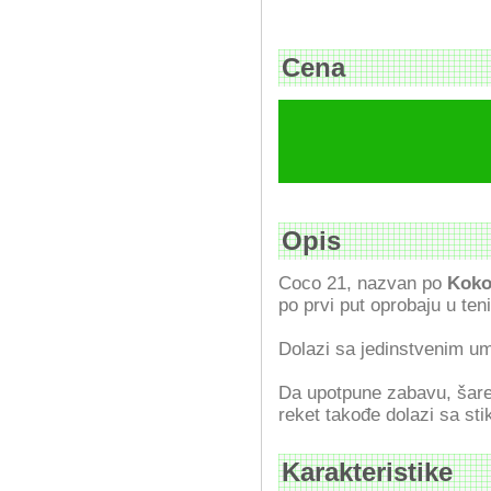
Cena
Opis
Coco 21, nazvan po
Koko
po prvi put oprobaju u ten
Dolazi sa jedinstvenim um
Da upotpune zabavu, šaren
reket takođe dolazi sa sti
Karakteristike