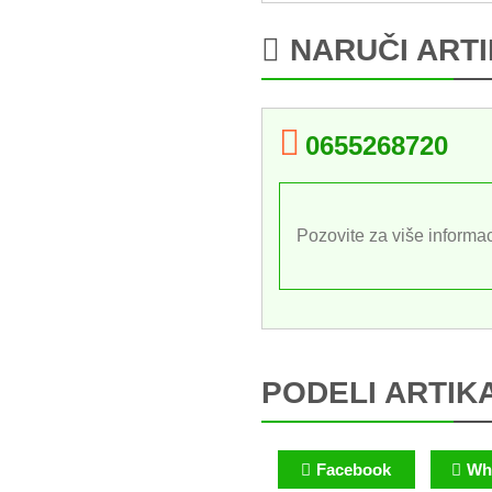
NARUČI ART
0655268720
Pozovite za više informac
PODELI ARTIK
Facebook
Wh