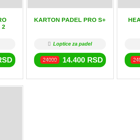
RO
KARTON PADEL PRO S+
HEA
 2
Loptice za padel
RSD
14.400
RSD
24000
24