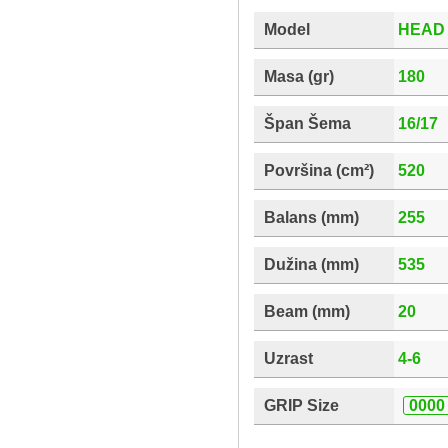
Model
HEAD 
Masa (gr)
180
Špan Šema
16/17
Površina (cm²)
520
Balans (mm)
255
Dužina (mm)
535
Beam (mm)
20
Uzrast
4-6
GRIP Size
0000