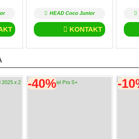
or
HEAD Coco Junior
AKT
KONTAKT
A
-40%
-1