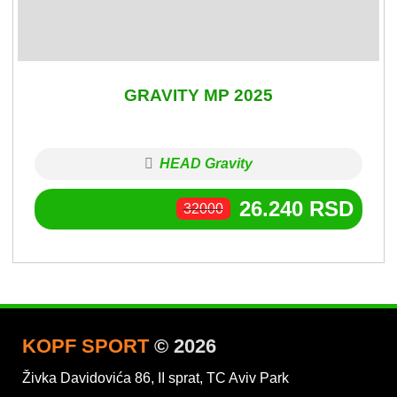
GRAVITY MP 2025
HEAD Gravity
26.240
RSD
32000
KOPF SPORT
© 2026
Živka Davidovića 86, II sprat, TC Aviv Park