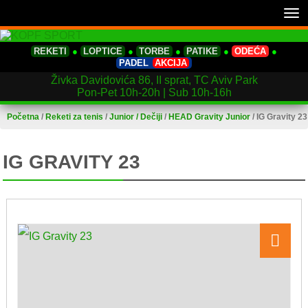
Tog
nav
REKETI
●
LOPTICE
●
TORBE
●
PATIKE
●
ODEĆA
●
PADEL
AKCIJA
Živka Davidovića 86, II sprat, TC Aviv Park
Pon-Pet 10h-20h | Sub 10h-16h
Početna
/
Reketi za tenis
/
Junior / Dečiji
/
HEAD Gravity Junior
/
IG Gravity 23
IG GRAVITY 23