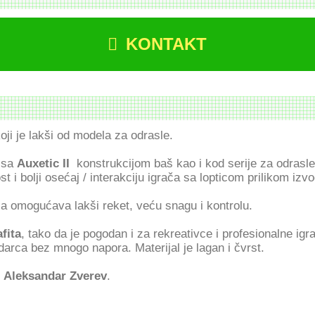
KONTAKT
oji je lakši od modela za odrasle.
 sa
Auxetic II
konstrukcijom baš kao i kod serije za odrasle
st i bolji osećaj / interakciju igrača sa lopticom prilikom iz
ja omogućava lakši reket, veću snagu i kontrolu.
afita
, tako da je pogodan i za rekreativce i profesionalne igra
rca bez mnogo napora. Materijal je lagan i čvrst.
e
Aleksandar Zverev
.