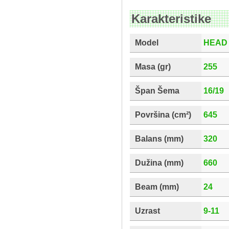
Karakteristike
Model
HEAD G
Masa (gr)
255
Špan Šema
16/19
Površina (cm²)
645
Balans (mm)
320
Dužina (mm)
660
Beam (mm)
24
Uzrast
9-11