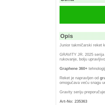
Opis
Junior takmičarski reket k
GRAVITY JR. 2025 serija
rukovanje, bolju upravljivo
Graphene 360+
tehnologi
Reket je napravljen od
gr
omogućava veću snagu uda
Gravity seriju preporučuj
Art-No: 235363