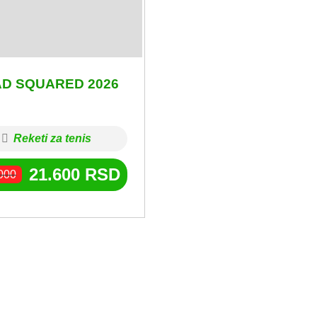
D SQUARED 2026
Reketi za tenis
21.600
RSD
000