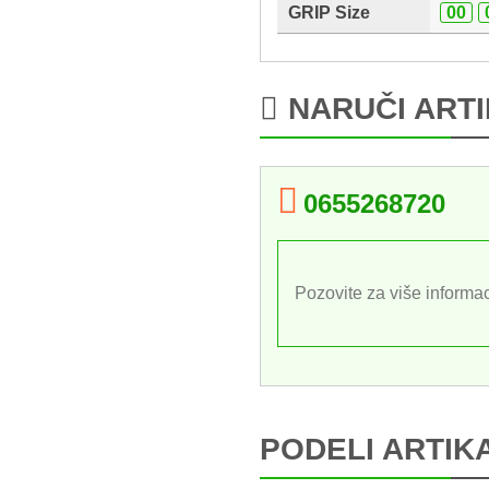
GRIP Size
00
NARUČI ART
0655268720
Pozovite za više informac
PODELI ARTIK