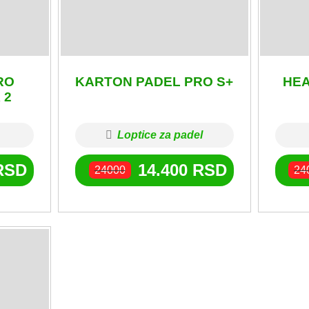
RO
KARTON PADEL PRO S+
HEA
 2
Loptice za padel
RSD
14.400
RSD
24000
24