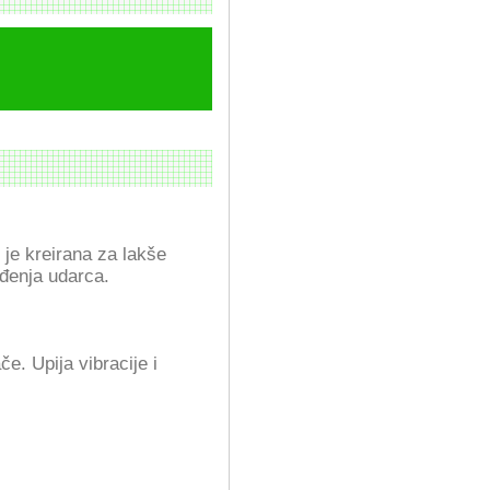
 je kreirana za lakše
vođenja udarca.
če. Upija vibracije i