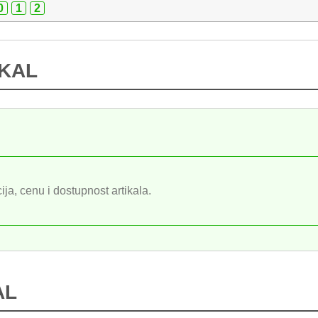
0
1
2
IKAL
ija, cenu i dostupnost artikala.
AL