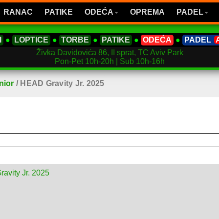
RANAC
PATIKE
ODEĆA
OPREMA
PADEL
I
●
LOPTICE
●
TORBE
●
PATIKE
●
ODEĆA
●
PADEL
Živka Davidovića 86, II sprat, TC Aviv Park
Pon-Pet 10h-20h | Sub 10h-16h
nior
/
HEAD Gravity Jr. 2025