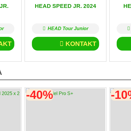
JR.
HEAD SPEED JR. 2024
HE
or
HEAD Tour Junior
AKT
KONTAKT
A
-40%
-1