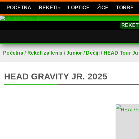
POČETNA
REKETI
LOPTICE
ŽICE
TORBE
REKET
Početna
/
Reketi za tenis
/
Junior / Dečiji
/
HEAD Tour Ju
HEAD GRAVITY JR. 2025