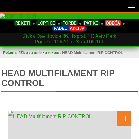
Tog
nav
REKETI
●
LOPTICE
●
TORBE
●
PATIKE
●
ODEĆA
●
PADEL
AKCIJA
Živka Davidovića 86, II sprat, TC Aviv Park
Pon-Pet 10h-20h | Sub 10h-16h
Početna
/
Žice za teniske rekete
/
HEAD Multifilament RIP CONTROL
HEAD MULTIFILAMENT RIP
CONTROL